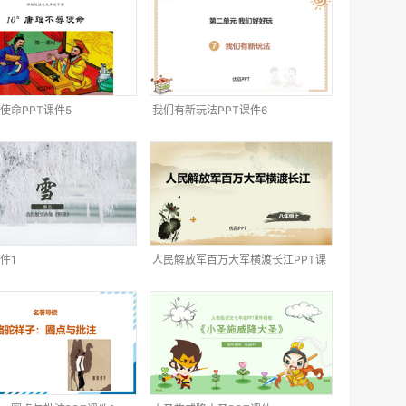
使命PPT课件5
我们有新玩法PPT课件6
件1
人民解放军百万大军横渡长江PPT课
件4