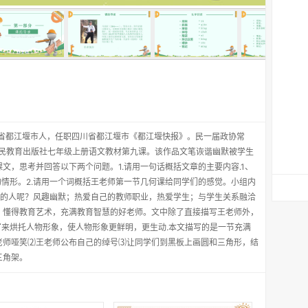
川省都江堰市人，任职四川省都江堰市《都江堰快报》。民一届政协常
人民教育出版社七年级上册语文教材第九课。该作品文笔诙谐幽默被学生
文，思考并回答以下两个问题。1.请用一句话概括文章的主要内容.1、
的情形。2.请用一个词概括王老师第一节几何课给同学们的感觉。小组内
怎样的人呢？风趣幽默；热爱自己的教师职业，热爱学生；与学生关系融洽
，懂得教育艺术，充满教育智慧的好老师。文中除了直接描写王老师外，
写来烘托人物形象，使人物形象更鲜明，更生动.本文描写的是一节充满
老师哑笑⑵王老师公布自己的绰号⑶让同学们到黑板上画圆和三角形，结
三角架。