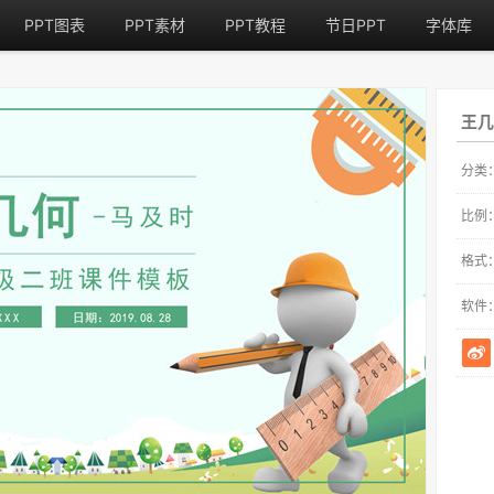
PPT图表
PPT素材
PPT教程
节日PPT
字体库
王几
分类
比例
格式
软件