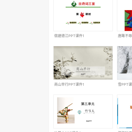
宿建德江PPT课件1
唐雎不辱
商山早行PPT课件1
雪PPT课