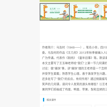
作者简介：马及时（1946——），笔名小非，四
委。马及时的作品《王几何》2013年秋季被编入
广为传诵。代表作《割肉》《童年旧事》等。默读课
本文主要写了王玉琳老师给“我们”上第一节几何课
讨论：做“痛快”事，讲“痛快”理的王老师是一个
并受学生爱戴；熟悉学生心理，善于激发学生兴趣
还多处写了“我们”的反应，有何作用？通过侧面描
笑声的几何课，请问令人发笑的源头有哪些？⑴王
果同学们却画成了鸡蛋、鸭蛋、苹果、梨和丑陋的
相关课件