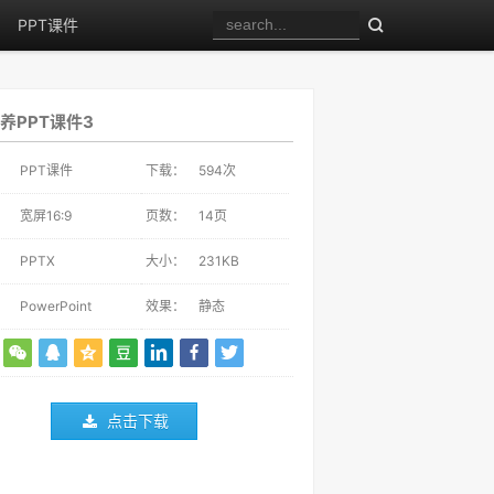
PPT课件
养PPT课件3
：
PPT课件
下载：
594
次
：
宽屏16:9
页数：
14页
：
PPTX
大小：
231KB
：
PowerPoint
效果：
静态
点击下载