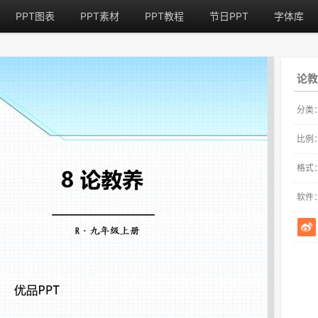
PPT图表
PPT素材
PPT教程
节日PPT
字体库
论教
分类
比例
格式
软件