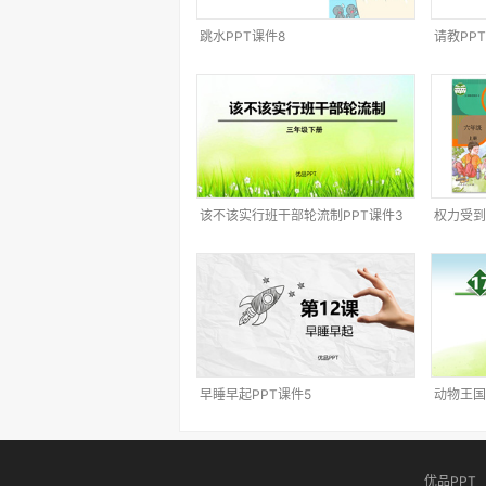
跳水PPT课件8
请教PP
该不该实行班干部轮流制PPT课件3
权力受到
早睡早起PPT课件5
动物王国
优品PPT