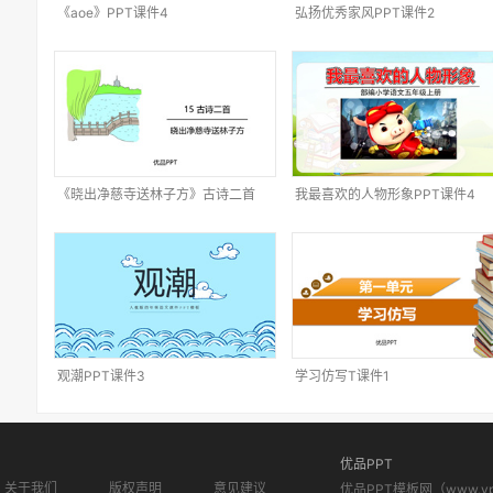
《aoe》PPT课件4
弘扬优秀家风PPT课件2
《晓出净慈寺送林子方》古诗二首
我最喜欢的人物形象PPT课件4
PPT课件3
观潮PPT课件3
学习仿写T课件1
优品PPT
关于我们
版权声明
意见建议
优品PPT模板网（www.