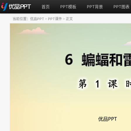
首页
PPT模板
PPT背景
PPT图表
当前位置：
优品PPT
PPT课件
正文
>
>