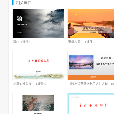
相关课件
狼PPT课件5
蒲柳人家PPT课件3
小真的长头发PPT课件8
《晓出净慈寺送林子方》古诗二首
PPT课件1