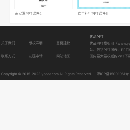
南安军PPT课件2
亡羊补牢PPT课件6
优品PPT
关于我们
版权声明
意见建议
优品PPT模板网（www.
站。包括PPT图表、PPT
联系方式
友链申请
网站地图
国内最大最权威的PPT下
Copyright © 2015-2023 ypppt.com All Rights Reserved.
津ICP备15001961号