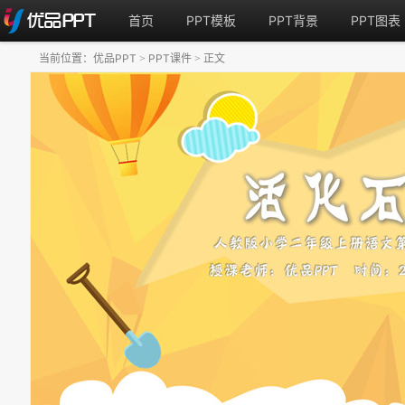
首页
PPT模板
PPT背景
PPT图表
当前位置：
优品PPT
PPT课件
正文
>
>