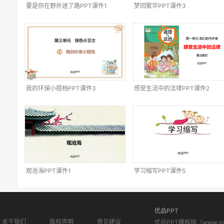
要是你在野外迷了路PPT课件1
梦回繁华PPT课件3
我的环保小搭档PPT课件3
感受生活中的法律PPT课件2
观沧海PPT课件1
学习缩写PPT课件5
优品PPT
关于我们
版权声明
意见建议
优品PPT模板网（www.