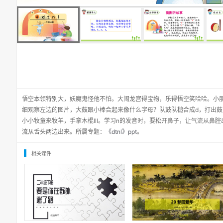
悟空本领特别大，妖魔鬼怪他不怕。大闹龙宫得宝物，乐得悟空笑哈哈。小朋友
细观察左边的图片，大鼓跟小棒合起来像什么字母？队鼓队槌合成d，打出鼓
小小牧童来牧羊，手拿木棍lll。学习n的发音时，要松开鼻子，让气流从鼻
流从舌头两边出来。所属专题：
《dtnl》ppt
。
相关课件