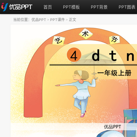
首页
PPT模板
PPT背景
PPT图表
当前位置：
优品PPT
PPT课件
正文
>
>