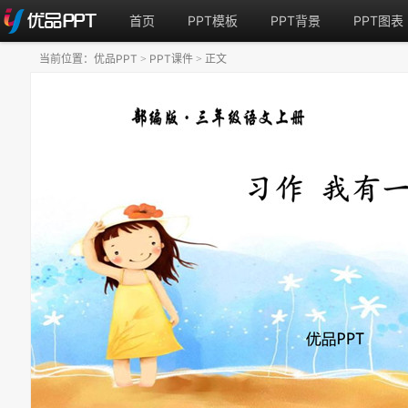
首页
PPT模板
PPT背景
PPT图表
当前位置：
优品PPT
PPT课件
正文
>
>