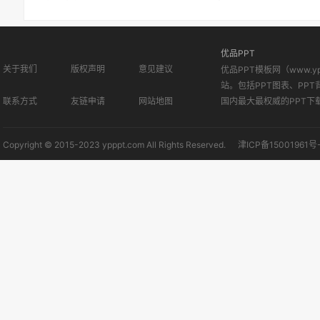
优品PPT
关于我们
版权声明
意见建议
优品PPT模板网（www.
站。包括PPT图表、PPT
联系方式
友链申请
网站地图
国内最大最权威的PPT下
Copyright © 2015-2023 ypppt.com All Rights Reserved.
津ICP备15001961号