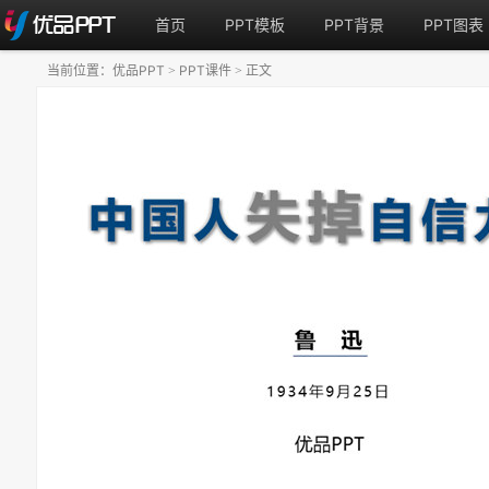
首页
PPT模板
PPT背景
PPT图表
当前位置：
优品PPT
PPT课件
正文
>
>