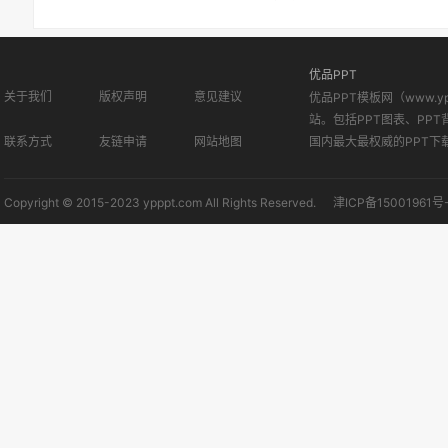
优品PPT
关于我们
版权声明
意见建议
优品PPT模板网（www.
站。包括PPT图表、PPT
联系方式
友链申请
网站地图
国内最大最权威的PPT下
Copyright © 2015-2023 ypppt.com All Rights Reserved.
津ICP备15001961号