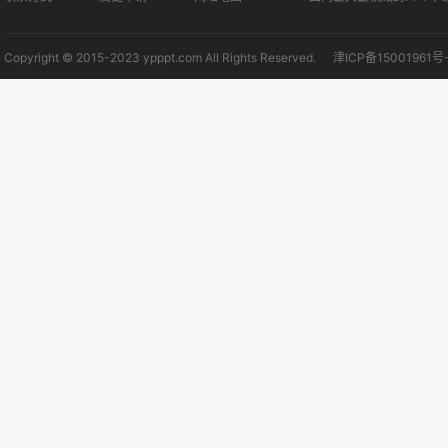
Copyright © 2015-2023 ypppt.com All Rights Reserved.
津ICP备15001961号