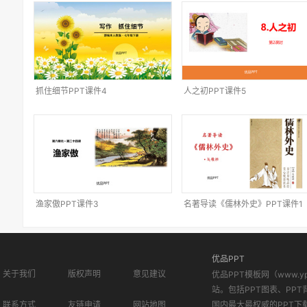
抓住细节PPT课件4
人之初PPT课件5
渔家傲PPT课件3
名著导读《儒林外史》PPT课件1
优品PPT
关于我们
版权声明
意见建议
优品PPT模板网（www.
站。包括PPT图表、PPT
联系方式
友链申请
网站地图
国内最大最权威的PPT下