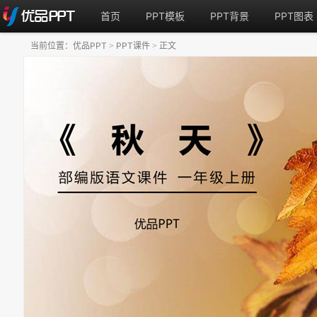
首页
PPT模板
PPT背景
PPT图表
当前位置：
优品PPT
PPT课件
正文
>
>