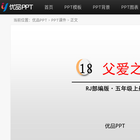
首页
PPT模板
PPT背景
PPT图表
当前位置：
优品PPT
PPT课件
正文
>
>