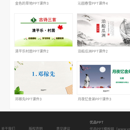
金色的草地PPT课件3
沁园春雪PPT课件4
清平乐村居PPT课件2
泊船瓜洲PPT课件2
邓稼先PPT课件3
月夜忆舍弟PPT课件3
优品PPT
关于我们
版权声明
意见建议
优品PPT模板网（www.