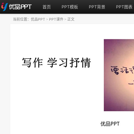
首页
PPT模板
PPT背景
PPT图表
当前位置：
优品PPT
PPT课件
正文
>
>