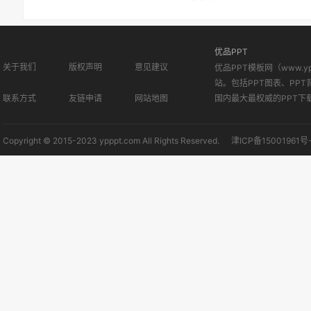
优品PPT
关于我们
版权声明
意见建议
优品PPT模板网（www.
站。包括PPT图表、PPT
联系方式
友链申请
网站地图
国内最大最权威的PPT下
Copyright © 2015-2023 ypppt.com All Rights Reserved.
津ICP备15001961号