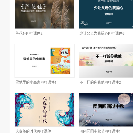
芦花鞋PPT课件2
少让父母为我操心PPT课件6
雪地里的小画家PPT课件1
不一样的你我他PPT课件2
大变革的时代PPT课件
团团圆圆中秋节PPT课件1