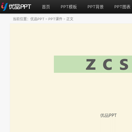
首页
PPT模板
PPT背景
PPT图表
当前位置：
优品PPT
PPT课件
正文
>
>