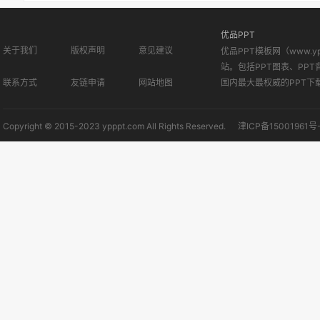
优品PPT
关于我们
版权声明
意见建议
优品PPT模板网（www.
站。包括PPT图表、PPT
联系方式
友链申请
网站地图
国内最大最权威的PPT下
Copyright © 2015-2023 ypppt.com All Rights Reserved.
津ICP备15001961号