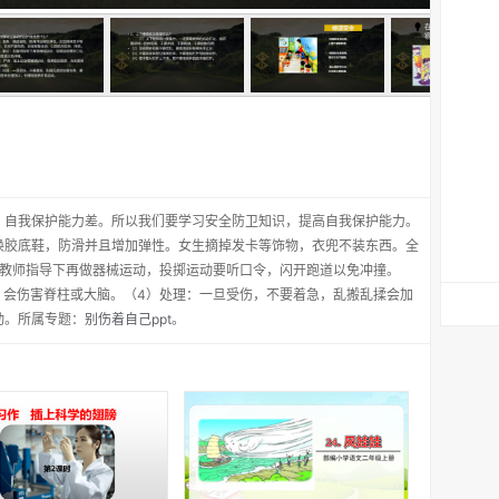
，自我保护能力差。所以我们要学习安全防卫知识，提高自我保护能力。
换胶底鞋，防滑并且增加弹性。女生摘掉发卡等饰物，衣兜不装东西。全
在教师指导下再做器械运动，投掷运动要听口令，闪开跑道以免冲撞。
，会伤害脊柱或大脑。（4）处理：一旦受伤，不要着急，乱搬乱揉会加
动。所属专题：
别伤着自己ppt
。