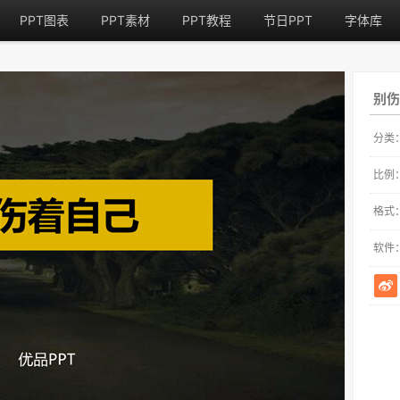
PPT图表
PPT素材
PPT教程
节日PPT
字体库
别伤
分类
比例
格式
软件