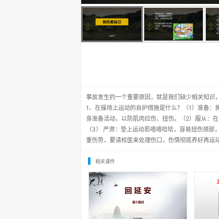
事故发生的一个重要原因，就是我们缺少相关知识
1、在操场上运动的自护措施是什么？（1）准备：
身准备活动，以防肌肉拉伤、扭伤。（2）服从：
（3） 严肃：垫上运动若嘻嘻哈哈，容易扭伤颈部
重伤势，要请校医来处理伤口，伤情彻底养好再运
相关课件