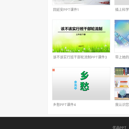
回延安PPT课件1
插上科学
该不该实行班干部轮流制PPT课件3
带上她的
乡愁PPT课件4
我认识您
优品PPT