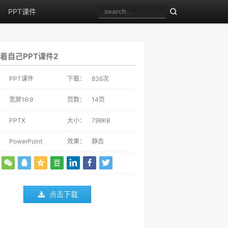
PPT课件
着自己PPT课件2
：
PPT课件
下载：
836
次
：
宽屏16:9
页数：
14页
：
PPTX
大小：
798KB
：
PowerPoint
效果：
静态
点击下载