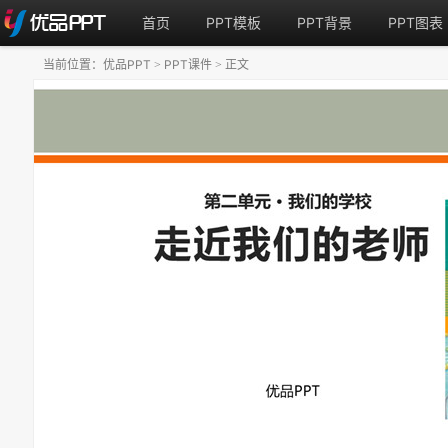
首页
PPT模板
PPT背景
PPT图表
当前位置：
优品PPT
PPT课件
正文
>
>