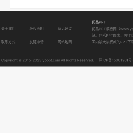
优品PPT
关于我们
版权声明
意见建议
优品PPT模板网（www.
站。包括PPT图表、PPT
联系方式
友链申请
网站地图
国内最大最权威的PPT下
Copyright © 2015-2023 ypppt.com All Rights Reserved.
津ICP备15001961号