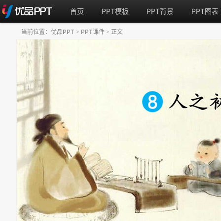
首页
PPT模板
PPT背景
PPT图表
当前位置：
优品PPT
PPT课件
正文
>
>