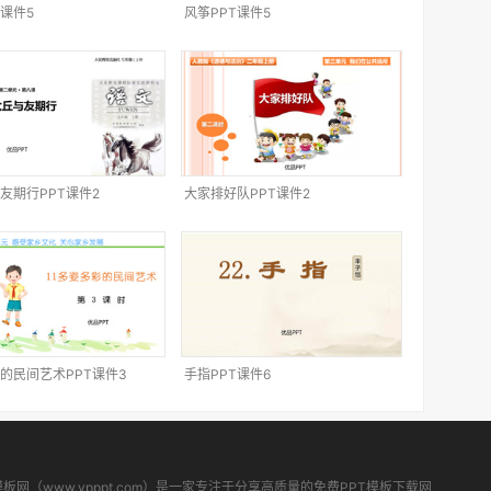
T课件5
风筝PPT课件5
友期行PPT课件2
大家排好队PPT课件2
的民间艺术PPT课件3
手指PPT课件6
模板网（www.ypppt.com）是一家专注于分享高质量的免费PPT模板下载网