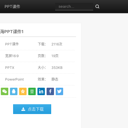
PPT课件
海PPT课件1
：
PPT课件
下载：
2116
次
：
宽屏16:9
页数：
19页
：
PPTX
大小：
353KB
：
PowerPoint
效果：
静态
点击下载