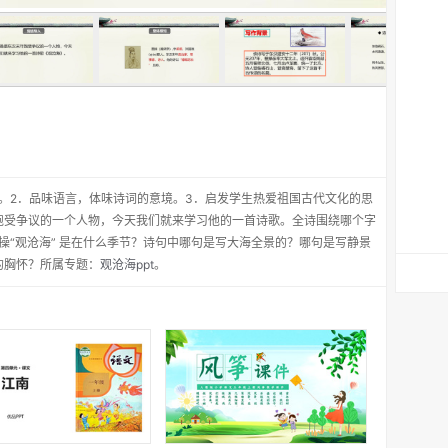
。2．品味语言，体味诗词的意境。3．启发学生热爱祖国古代文化的思
饱受争议的一个人物，今天我们就来学习他的一首诗歌。全诗围绕哪个字
操“观沧海” 是在什么季节？诗句中哪句是写大海全景的？哪句是写静景
的胸怀？所属专题：
观沧海ppt
。