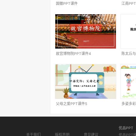
国徽PPT课件
江南PP
故宫博物院PPT课件4
陈太丘与
父母之爱PPT课件5
多姿多彩
优品PPT
关于我们
版权声明
意见建议
优品PPT