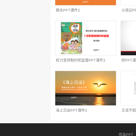
跳水PPT课件2
火烧云P
权力受到制约和监督PPT课件2
桥PPT课
海上日出PPT课件2
王戎不取
优品PPT