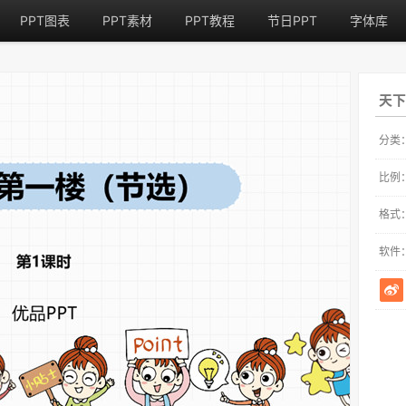
PPT图表
PPT素材
PPT教程
节日PPT
字体库
天下
分类
比例
格式
软件