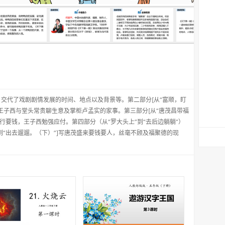
）交代了戏剧剧情发展的时间、地点以及背景等。第二部分[从“富顺，盯
掌柜王子西与堂头常贵聊生意及掌柜卢孟实的家事。第三部分[从“唐茂昌带福
强行要钱，王子西勉强应付。第四部分（从“罗大头上”到“去后边躺躺”）
到“出去遛遛。（下）”]写唐茂盛来要钱要人，丝毫不顾及福聚德的现