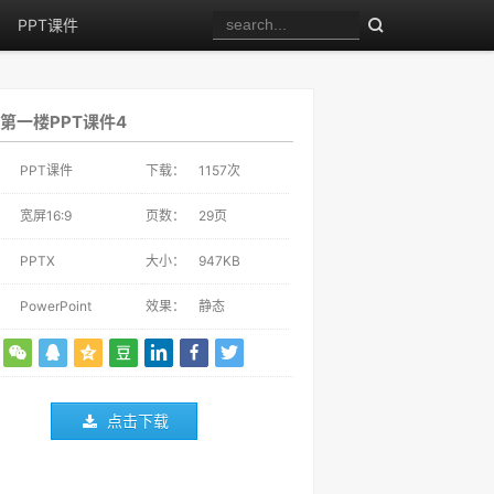
PPT课件
第一楼PPT课件4
：
PPT课件
下载：
1157
次
：
宽屏16:9
页数：
29页
：
PPTX
大小：
947KB
：
PowerPoint
效果：
静态
点击下载