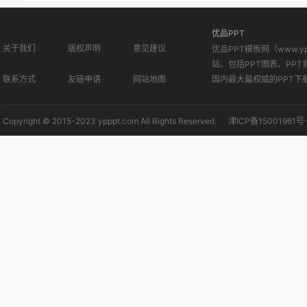
优品PPT
关于我们
版权声明
意见建议
优品PPT模板网（www.
站。包括PPT图表、PPT
联系方式
友链申请
网站地图
国内最大最权威的PPT下
Copyright © 2015-2023 ypppt.com All Rights Reserved.
津ICP备15001961号