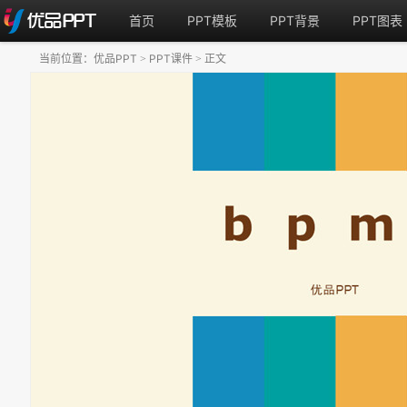
首页
PPT模板
PPT背景
PPT图表
当前位置：
优品PPT
PPT课件
正文
>
>