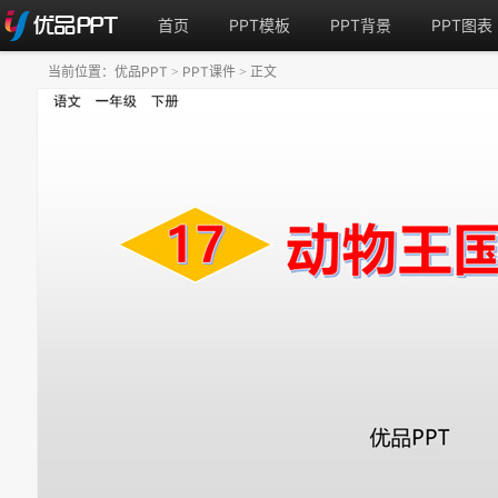
首页
PPT模板
PPT背景
PPT图表
当前位置：
优品PPT
PPT课件
正文
>
>