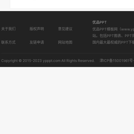
优品PPT
关于我们
版权声明
意见建议
优品PPT模板网（www.
站。包括PPT图表、PPT
联系方式
友链申请
网站地图
国内最大最权威的PPT下
Copyright © 2015-2023 ypppt.com All Rights Reserved.
津ICP备15001961号