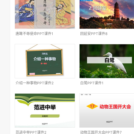
唐雎不辱使命PPT课件1
回延安PPT课件8
介绍一种事物PPT课件2
白鹭PPT课件1
范进中举PPT课件2
动物王国开大会PPT课件7