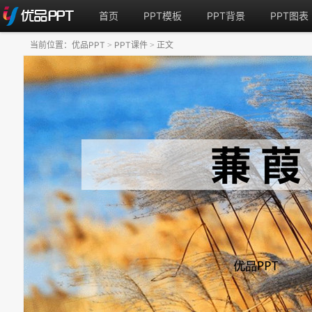
首页
PPT模板
PPT背景
PPT图表
当前位置：
优品PPT
PPT课件
正文
>
>