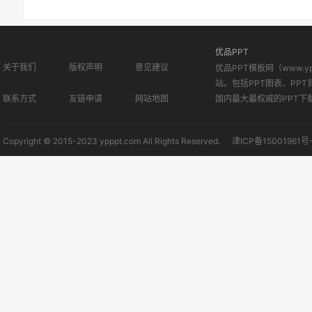
优品PPT
关于我们
版权声明
意见建议
优品PPT模板网（www.
站。包括PPT图表、PPT
联系方式
友链申请
网站地图
国内最大最权威的PPT下
Copyright © 2015-2023 ypppt.com All Rights Reserved.
津ICP备15001961号