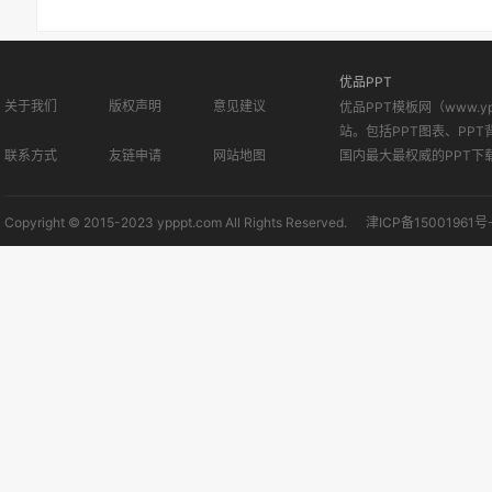
优品PPT
关于我们
版权声明
意见建议
优品PPT模板网（www.
站。包括PPT图表、PPT
联系方式
友链申请
网站地图
国内最大最权威的PPT下
Copyright © 2015-2023 ypppt.com All Rights Reserved.
津ICP备15001961号