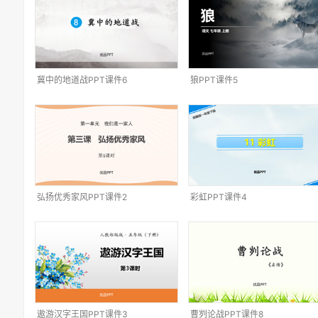
冀中的地道战PPT课件6
狼PPT课件5
弘扬优秀家风PPT课件2
彩虹PPT课件4
遨游汉字王国PPT课件3
曹刿论战PPT课件8