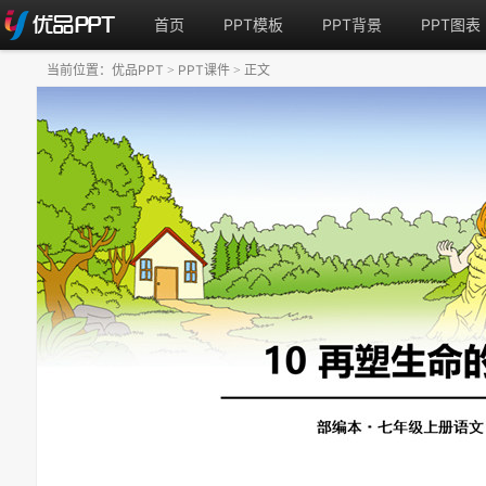
首页
PPT模板
PPT背景
PPT图表
当前位置：
优品PPT
PPT课件
正文
>
>