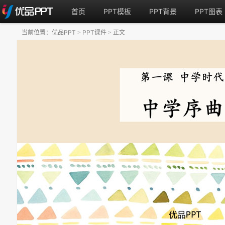
首页
PPT模板
PPT背景
PPT图表
当前位置：
优品PPT
PPT课件
正文
>
>