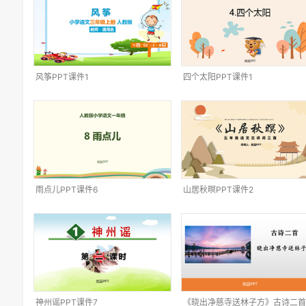
风筝PPT课件1
四个太阳PPT课件1
雨点儿PPT课件6
山居秋暝PPT课件2
神州谣PPT课件7
《晓出净慈寺送林子方》古诗二首