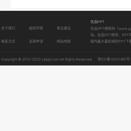
优品PPT
关于我们
版权声明
意见建议
优品PPT模板网（www.
站。包括PPT图表、PPT
联系方式
友链申请
网站地图
国内最大最权威的PPT下
Copyright © 2015-2023 ypppt.com All Rights Reserved.
津ICP备15001961号