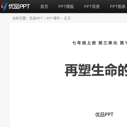
首页
PPT模板
PPT背景
PPT图表
当前位置：
优品PPT
PPT课件
正文
>
>