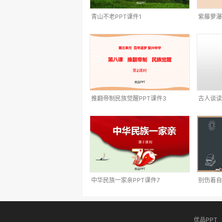
青山不老PPT课件1
紫藤萝瀑
推翻帝制民族觉醒PPT课件3
古人谈读
中华民族一家亲PPT课件7
别伤着自
优品PPT