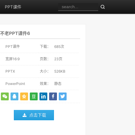
PPT课件
不老PPT课件6
：
PPT课件
下载：
685
次
：
宽屏16:9
页数：
23页
：
PPTX
大小：
526KB
：
PowerPoint
效果：
静态
点击下载