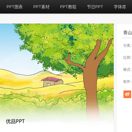
PPT图表
PPT素材
PPT教程
节日PPT
字体库
青山
分类
比例
格式
软件