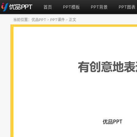
首页
PPT模板
PPT背景
PPT图表
当前位置：
优品PPT
PPT课件
正文
>
>