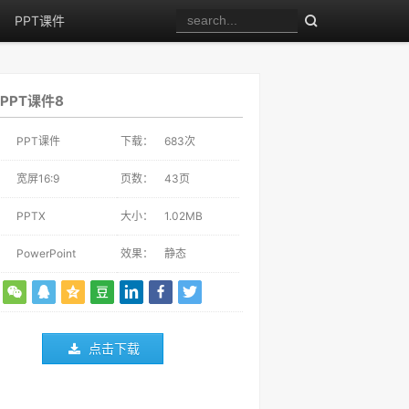
PPT课件
PPT课件8
：
PPT课件
下载：
683
次
：
宽屏16:9
页数：
43页
：
PPTX
大小：
1.02MB
：
PowerPoint
效果：
静态
点击下载