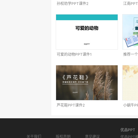
孙权劝学PPT课件2
江南PP
可爱的动物PPT课件1
推荐一个
芦花鞋PPT课件2
小蜗牛P
优品PPT
关于我们
版权声明
意见建议
优品PPT