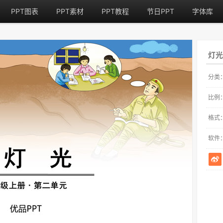
PPT图表
PPT素材
PPT教程
节日PPT
字体库
灯光
分类
比例
格式
软件