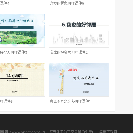
T课件4
奇妙的想象PPT课件5
好地方PPT课件3
我家的好邻居PPT课件2
PT课件5
意见不同怎么办PPT课件1
模板网（www.ypppt.com）是一家专注于分享高质量的免费PPT模板下载网