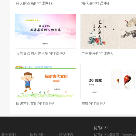
秋天的图画PPT课件13
梅花魂PPT课件4
我最喜欢的人物形象PPT课件3
兰亭集序PPT课件3
探访古代文明PPT课件6
陀螺PPT课件3
优品PPT
关于我们
版权声明
意见建议
优品PPT模板网（www.