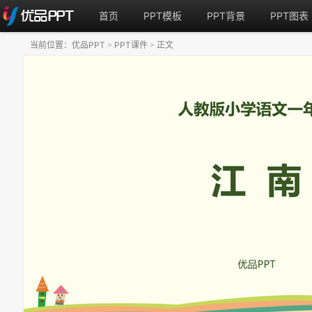
首页
PPT模板
PPT背景
PPT图表
当前位置：
优品PPT
PPT课件
正文
>
>