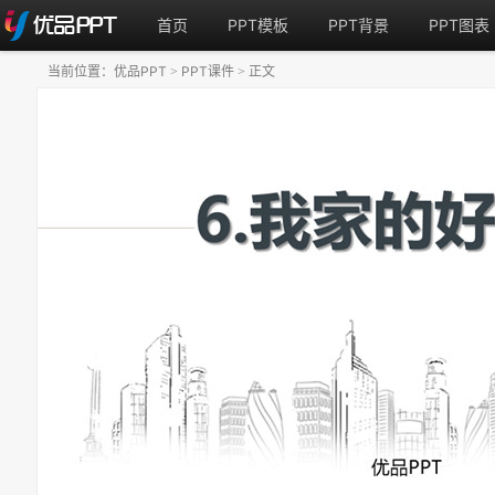
首页
PPT模板
PPT背景
PPT图表
当前位置：
优品PPT
PPT课件
正文
>
>