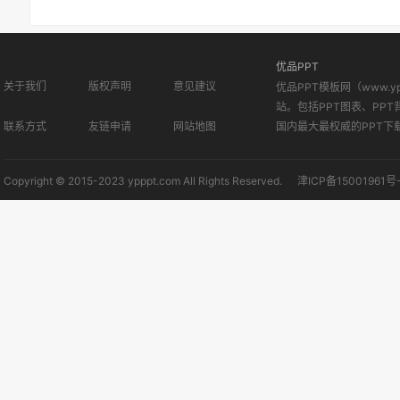
优品PPT
关于我们
版权声明
意见建议
优品PPT模板网（www.
站。包括PPT图表、PPT
联系方式
友链申请
网站地图
国内最大最权威的PPT下
Copyright © 2015-2023 ypppt.com All Rights Reserved.
津ICP备15001961号