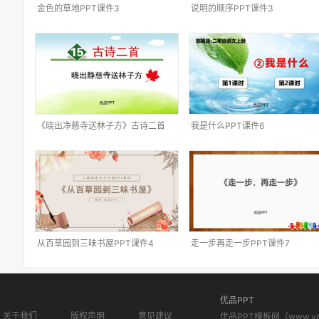
金色的草地PPT课件3
说明的顺序PPT课件3
《晓出净慈寺送林子方》古诗二首
我是什么PPT课件6
PPT课件4
从百草园到三味书屋PPT课件4
走一步再走一步PPT课件7
优品PPT
关于我们
版权声明
意见建议
优品PPT模板网（www.