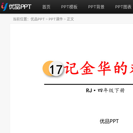
首页
PPT模板
PPT背景
PPT图表
当前位置：
优品PPT
PPT课件
正文
>
>