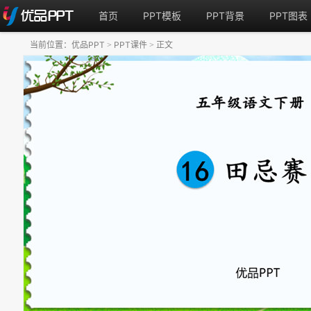
首页
PPT模板
PPT背景
PPT图表
当前位置：
优品PPT
PPT课件
正文
>
>