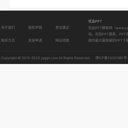
优品PPT
关于我们
版权声明
意见建议
优品PPT模板网（www.
站。包括PPT图表、PPT
联系方式
友链申请
网站地图
国内最大最权威的PPT下
Copyright © 2015-2023 ypppt.com All Rights Reserved.
津ICP备15001961号