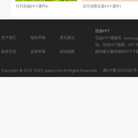
玲玲的画PPT课件6
古代诗歌五首PPT课件1
优品PPT
关于我们
版权声明
意见建议
优品PPT模板网（www.
站。包括PPT图表、PPT
联系方式
友链申请
网站地图
国内最大最权威的PPT下
Copyright © 2015-2023 ypppt.com All Rights Reserved.
津ICP备15001961号