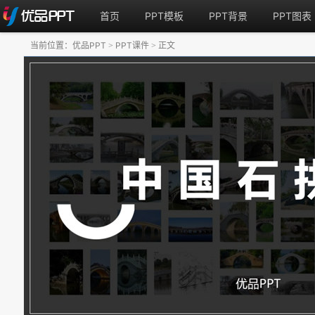
首页
PPT模板
PPT背景
PPT图表
当前位置：
优品PPT
PPT课件
正文
>
>