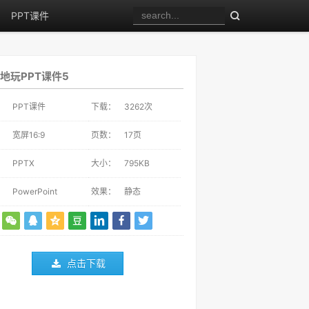
PPT课件
地玩PPT课件5
：
PPT课件
下载：
3262
次
：
宽屏16:9
页数：
17页
：
PPTX
大小：
795KB
：
PowerPoint
效果：
静态
点击下载