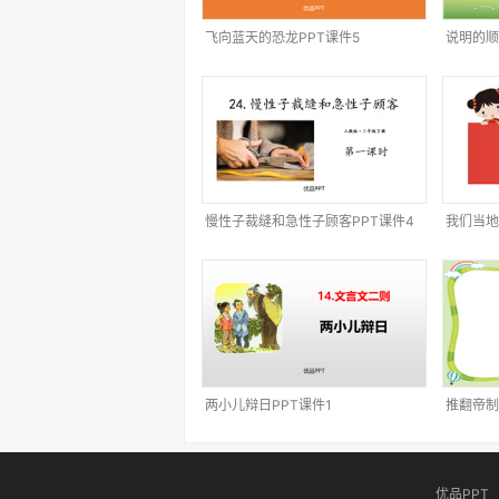
飞向蓝天的恐龙PPT课件5
说明的顺
慢性子裁缝和急性子顾客PPT课件4
我们当地
两小儿辩日PPT课件1
推翻帝制
优品PPT