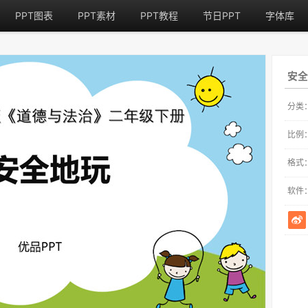
PPT图表
PPT素材
PPT教程
节日PPT
字体库
安全
分类
比例
格式
软件