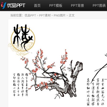
首页
PPT模板
PPT背景
PPT图表
当前位置：
优品PPT
PPT素材
PNG图片
正文
>
>
>