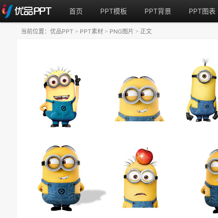
首页
PPT模板
PPT背景
PPT图表
当前位置：
优品PPT
PPT素材
PNG图片
正文
>
>
>