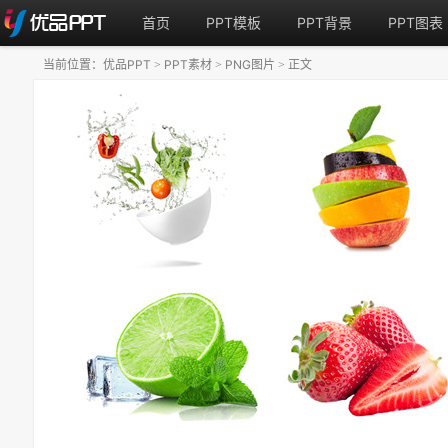
首页
PPT模板
PPT背景
PPT图表
当前位置：
优品PPT
PPT素材
PNG图片
正文
>
>
>