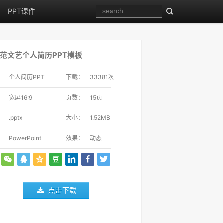
PPT课件
范文艺个人简历PPT模板
：
个人简历PPT
下载：
33381
次
：
宽屏16:9
页数：
15页
：
.pptx
大小：
1.52MB
：
PowerPoint
效果：
动态
点击下载