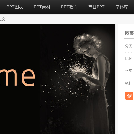
PPT图表
PPT素材
PPT教程
节日PPT
字体库
正文
欧美
分类
比例
格式
软件