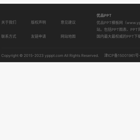
优品PPT
关于我们
版权声明
意见建议
优品PPT模板网（www.
站。包括PPT图表、PPT
联系方式
友链申请
网站地图
国内最大最权威的PPT下
Copyright © 2015-2023 ypppt.com All Rights Reserved.
津ICP备15001961号