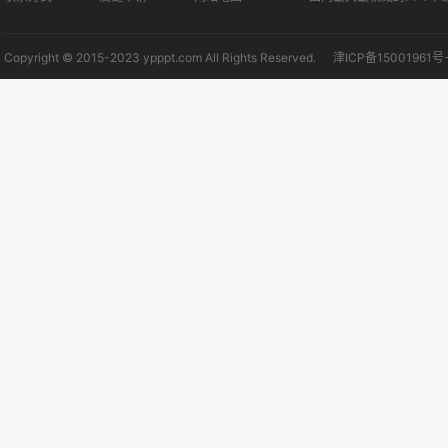
Copyright © 2015-2023 ypppt.com All Rights Reserved.
津ICP备15001961号