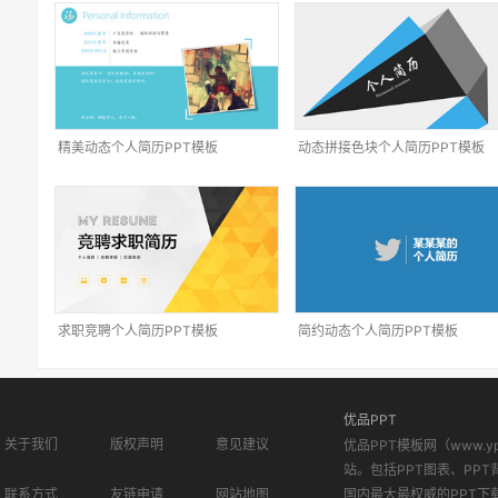
精美动态个人简历PPT模板
动态拼接色块个人简历PPT模板
求职竞聘个人简历PPT模板
简约动态个人简历PPT模板
优品PPT
关于我们
版权声明
意见建议
优品PPT模板网（www.
站。包括PPT图表、PPT
联系方式
友链申请
网站地图
国内最大最权威的PPT下