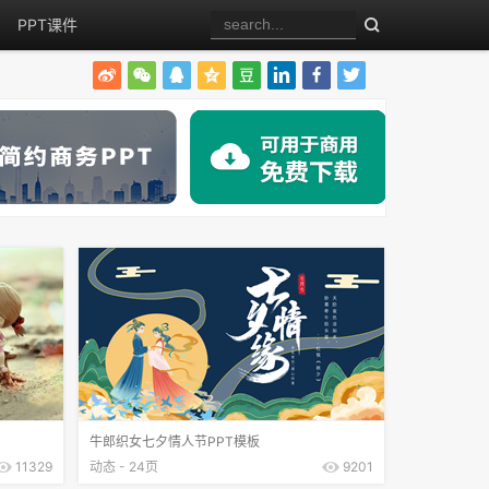
PPT课件
牛郎织女七夕情人节PPT模板
11329
动态 - 24页
9201