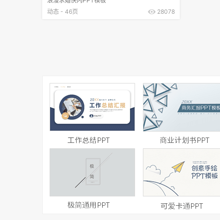
浪漫求婚快闪PPT模板
动态 - 46页
28078