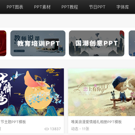
PPT图表
PPT素材
PPT教程
节日PPT
字体库
节主题PPT模板
唯美浪漫爱情婚礼相册PPT模板
页
13837
动态 - 11张