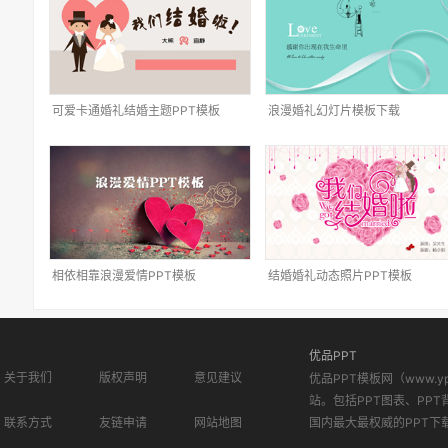
可爱卡通婚礼结婚主题PPT模板
浪漫婚礼幻灯片模板下载
相依相靠浪漫爱情PPT模板
结婚婚礼动态照片PPT模板
优品PPT
关于我们
版权声明
意见建议
优品PPT模板网（www.
站。包括PPT图表、PPT
联系方式
友链申请
网站地图
国内最大最权威的PPT下