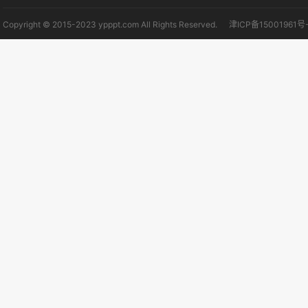
Copyright © 2015-2023 ypppt.com All Rights Reserved.
津ICP备15001961号