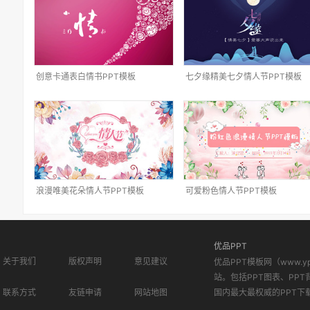
创意卡通表白情书PPT模板
七夕缘精美七夕情人节PPT模板
浪漫唯美花朵情人节PPT模板
可爱粉色情人节PPT模板
优品PPT
关于我们
版权声明
意见建议
优品PPT模板网（www.
站。包括PPT图表、PPT
联系方式
友链申请
网站地图
国内最大最权威的PPT下