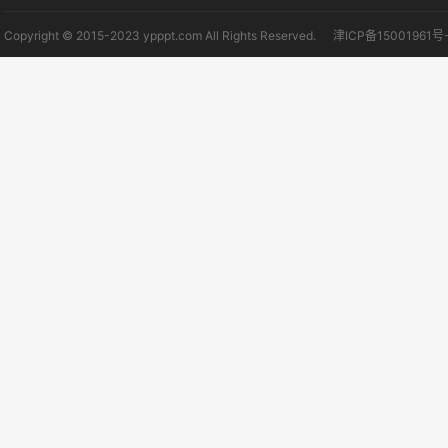
Copyright © 2015-2023 ypppt.com All Rights Reserved.
津ICP备15001961号