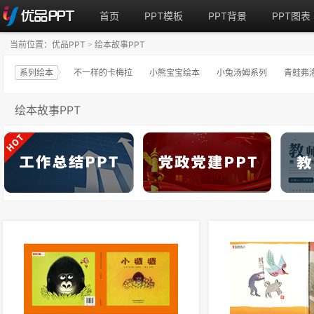
首页
PPT模板
PPT背景
PPT图表
当前位置：
优品PPT
绘本故事PPT
>
系列绘本
不一样的卡梅拉
小熊宝宝绘本
小兔汤姆系列
青蛙弗
绘本故事PPT