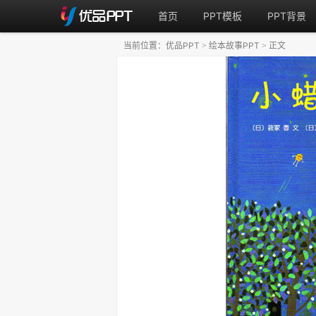
首页
PPT模板
PPT背景
当前位置：
优品PPT
绘本故事PPT
正文
>
>