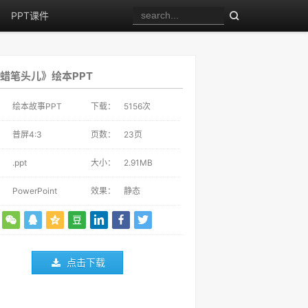
PPT课件
蜡笔头儿》绘本PPT
：
绘本故事PPT
下载：
5156
次
：
普屏4:3
页数：
23页
：
.ppt
大小：
2.91MB
：
PowerPoint
效果：
静态
点击下载