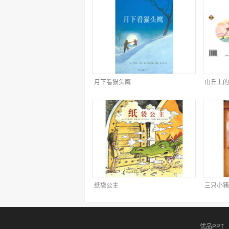
月下看猫头鹰
山丘上的
纸袋公主
三只小猪
优品PPT