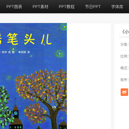
PPT图表
PPT素材
PPT教程
节日PPT
字体库
《小
分类
比例
格式
软件