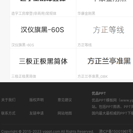
造字工房摩登(非商用)常规体
华康金刚黑
汉仪旗黑-60S
方正等线
三极正极黑简体
方正兰亭准黑_GBK
优品PPT
关于我们
版权声明
意见建议
优品PPT模板网（www.
站。包括PPT图表、PPT
联系方式
友链申请
网站地图
国内最大最权威的PPT下
Copyright © 2015-2023 ypppt.com All Rights Reserved.
津ICP备15001961号