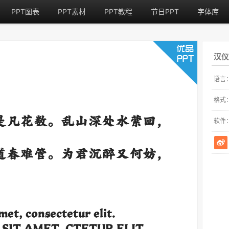
PPT图表
PPT素材
PPT教程
节日PPT
字体库
汉
语言
格式
软件