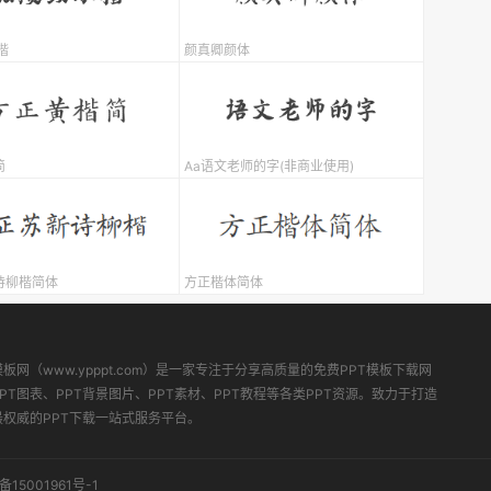
楷
颜真卿颜体
简
Aa语文老师的字(非商业使用)
诗柳楷简体
方正楷体简体
模板网（www.ypppt.com）是一家专注于分享高质量的免费PPT模板下载网
PT图表、PPT背景图片、PPT素材、PPT教程等各类PPT资源。致力于打造
最权威的PPT下载一站式服务平台。
备15001961号-1