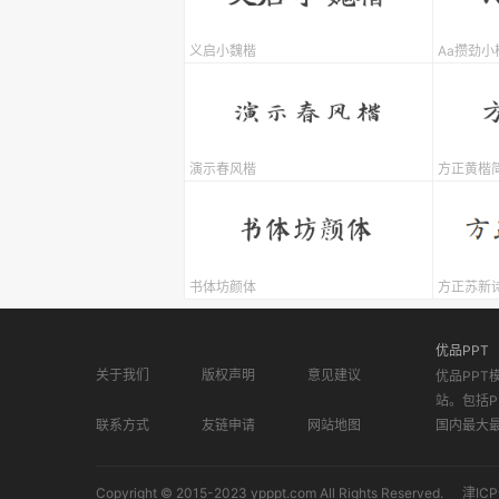
义启小魏楷
Aa攒劲小
演示春风楷
方正黄楷
书体坊颜体
方正苏新
优品PPT
关于我们
版权声明
意见建议
优品PPT
站。包括P
联系方式
友链申请
网站地图
国内最大
Copyright © 2015-2023 ypppt.com All Rights Reserved.
津ICP