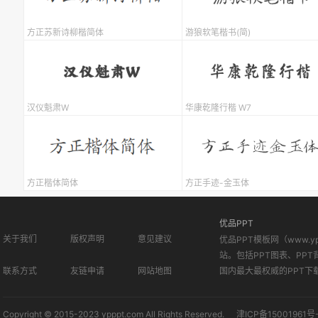
方正苏新诗柳楷简体
游狼软笔楷书(简)
汉仪魁肃W
华康乾隆行楷 W7
方正楷体简体
方正手迹-金玉体
优品PPT
关于我们
版权声明
意见建议
优品PPT模板网（www.
站。包括PPT图表、PPT
联系方式
友链申请
网站地图
国内最大最权威的PPT下
Copyright © 2015-2023 ypppt.com All Rights Reserved.
津ICP备15001961号