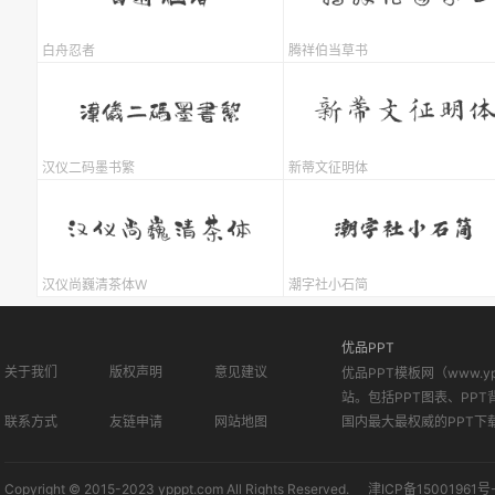
白舟忍者
腾祥伯当草书
汉仪二码墨书繁
新蒂文征明体
汉仪尚巍清茶体W
潮字社小石简
优品PPT
关于我们
版权声明
意见建议
优品PPT模板网（www.
站。包括PPT图表、PPT
联系方式
友链申请
网站地图
国内最大最权威的PPT下
Copyright © 2015-2023 ypppt.com All Rights Reserved.
津ICP备15001961号