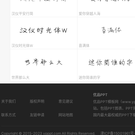
汉仪平安行简
爱你穿越人海
汉仪时光体W
喜满体
世界那么大
迷你简谁的字
优品PPT
关于我们
版权声明
意见建议
优品PPT模板网（www.
站。包括PPT图表、PPT
联系方式
友链申请
网站地图
国内最大最权威的PPT下
Copyright © 2015-2023 ypppt.com All Rights Reserved.
津ICP备15001961号