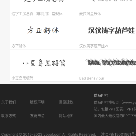
造字工房念真（非商用）常规体
麦拉风星辰体
方正舒体
汉仪铸字葫芦娃W
小豆岛黑糖简
Bad Behaviour
优品PPT
关于我们
版权声明
意见建议
优品PPT模板网（www.
站。包括PPT图表、PPT
联系方式
友链申请
网站地图
国内最大最权威的PPT下
Copyright © 2015-2023 ypppt.com All Rights Reserved.
津ICP备15001961号