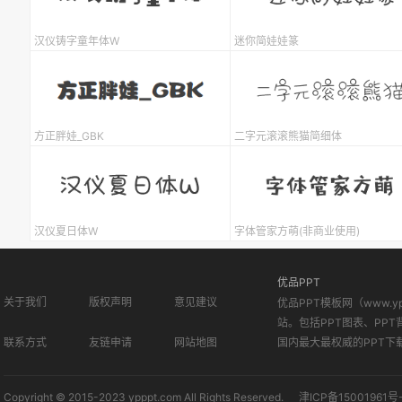
汉仪铸字童年体W
迷你简娃娃篆
方正胖娃_GBK
二字元滚滚熊猫简细体
汉仪夏日体W
字体管家方萌(非商业使用)
优品PPT
关于我们
版权声明
意见建议
优品PPT模板网（www.
站。包括PPT图表、PPT
联系方式
友链申请
网站地图
国内最大最权威的PPT下
Copyright © 2015-2023 ypppt.com All Rights Reserved.
津ICP备15001961号